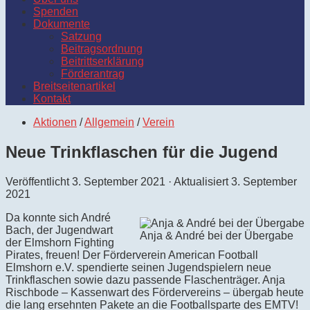
Spenden
Dokumente
Satzung
Beitragsordnung
Beitrittserklärung
Förderantrag
Breitseitenartikel
Kontakt
Aktionen
/
Allgemein
/
Verein
Neue Trinkflaschen für die Jugend
Veröffentlicht
3. September 2021
· Aktualisiert
3. September
2021
Da konnte sich André
Bach, der Jugendwart
Anja & André bei der Übergabe
der Elmshorn Fighting
Pirates, freuen! Der Förderverein American Football
Elmshorn e.V. spendierte seinen Jugendspielern neue
Trinkflaschen sowie dazu passende Flaschenträger. Anja
Rischbode – Kassenwart des Fördervereins – übergab heute
die lang ersehnten Pakete an die Footballsparte des EMTV!